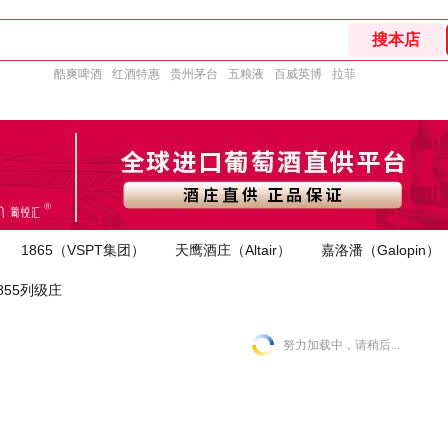
酷爽啤酒
红酒特惠
贵州茅台
五粮液
百威英博
拉菲
1865（VSPT集团）
天鹰酒庄（Altair）
嘉洛潘（Galopin）
855列级庄
努力加载中，请稍后...