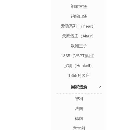
Magrez）
朗歌古堡
约翰山堡
（Johannisberg）
爱嗨系列（i heart）
天鹰酒庄（Altair）
欧洲王子
1865（VSPT集团）
汉凯（Henkell）
1855列级庄
国家选酒
智利
法国
德国
意大利