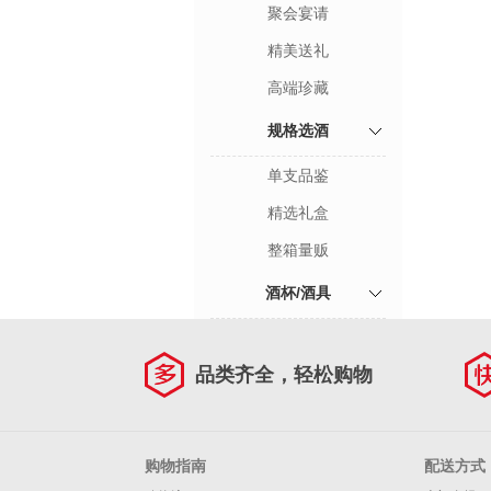
聚会宴请
精美送礼
高端珍藏
规格选酒
单支品鉴
精选礼盒
整箱量贩
酒杯/酒具
品类齐全，轻松购物
购物指南
配送方式