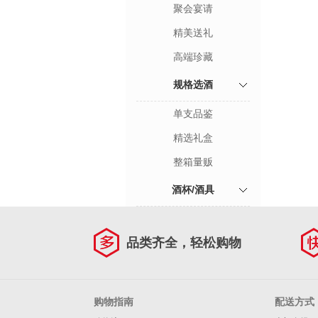
聚会宴请
精美送礼
高端珍藏
规格选酒
单支品鉴
精选礼盒
整箱量贩
酒杯/酒具
品类齐全，轻松购物
购物指南
配送方式