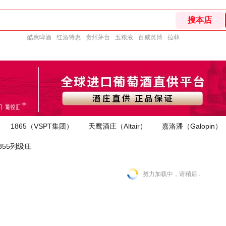
酷爽啤酒
红酒特惠
贵州茅台
五粮液
百威英博
拉菲
1865（VSPT集团）
天鹰酒庄（Altair）
嘉洛潘（Galopin）
855列级庄
努力加载中，请稍后...