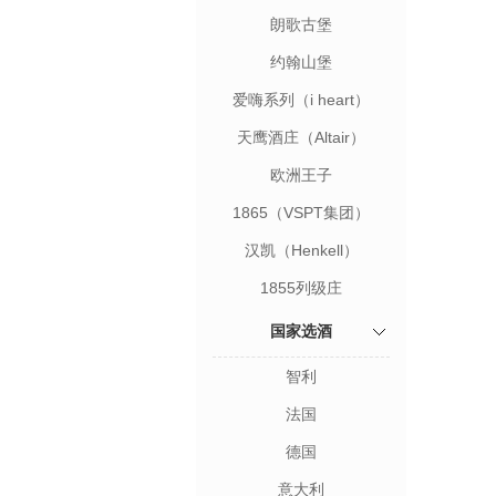
Magrez）
朗歌古堡
约翰山堡
（Johannisberg）
爱嗨系列（i heart）
天鹰酒庄（Altair）
欧洲王子
1865（VSPT集团）
汉凯（Henkell）
1855列级庄
国家选酒
智利
法国
德国
意大利